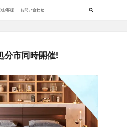
のお客様
お問い合わせ
大処分市同時開催!
オットマン
サーター
グチェア
マットレス
ン
寝室
関家具