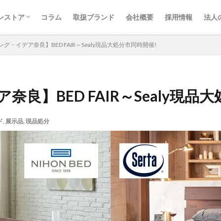
ア大阪
ア奈良
LIVING idea -ONLINE-
LIVING idea Yahoo!店
ンストア
コラム
取扱ブランド
会社概要
採用情報
法人
ア大阪
ア奈良
LIVING idea -ONLINE-
LIVING idea Yahoo!店
グ・イデア奈良】BED FAIR～Sealy現品大処分市同時開催!
良】BED FAIR～Sealy現品
リア
イバタインテリア
イベント情報
インテリア
エコーネス
ド
,
展示品
,
現品処分
プ
カーテン
カリガリス
クリアランス
コラム
サータ
ゅうたん
シラカワ
セール
ソファ
ダイニング
ダイニン
ル
チェア
テーブル
ドリームベッド
ベッド
ベンチ
ダンリビング
ユーカス
リビング
ワタリジャパン
三環ジャパ
フクラ
日本ベッド
柏木工
現品処分
絨毯
錦之堂
飛騨家具
飛騨産業
高野木工