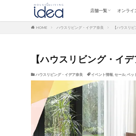
ハウスリビング・イデ
ハウスリビング・イデ
HOUSE 
HOUSE 
店舗一覧
オンライ
ハウスリビング・イデ
ハウスリビング・イデ
HOUSE 
HOUSE 
カテゴリー
HOME
ハウスリビング・イデア奈良
【ハウスリビン
【ハウスリビング・イデア奈
タグ
アサヒ
イタ
ハウスリビング・イデア奈良
イベント情報
,
セール
,
ベッ
オンラインショッ
シーリー
じ
ダイニングテーブ
モーブル
モ
展示品
日本
電動ベッド